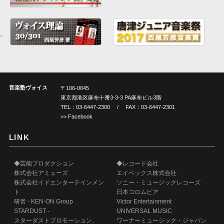
音楽塾ヴォイス
〒106-0045
東京都港区麻布十番3-3-3 PA麻布ビル3階
TEL：
03-6447-2300
/ FAX：03-6447-2301
>> Facebook
LINK
◆芸能プロダクション
◆レコード会社
株式会社アミューズ
エイベックス株式会社
株式会社イドエンターテインメン
ソニー・ミュージックレコーズ
ト
日本コロムビア
研音 - KEN-ON Group
Victor Entertainment
STARDUST -
UNIVERSAL MUSIC
スターダストプロモーション、
ワーナーミュージック・ジャパン