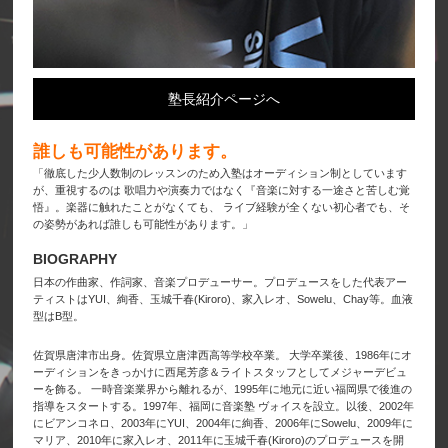
塾長紹介ページへ
誰しも可能性があります。
「徹底した少人数制のレッスンのため入塾はオーディション制としています
が、重視するのは 歌唱力や演奏力ではなく『音楽に対する一途さと苦しむ覚
悟』。楽器に触れたことがなくても、 ライブ経験が全くない初心者でも、そ
の姿勢があれば誰しも可能性があります。」
BIOGRAPHY
日本の作曲家、作詞家、音楽プロデューサー。プロデュースをした代表アー
ティストはYUI、絢香、玉城千春(Kiroro)、家入レオ、Sowelu、Chay等。血液
型はB型。
佐賀県唐津市出身。佐賀県立唐津西高等学校卒業。 大学卒業後、1986年にオ
ーディションをきっかけに西尾芳彦＆ライトスタッフとしてメジャーデビュ
ーを飾る。 一時音楽業界から離れるが、1995年に地元に近い福岡県で後進の
指導をスタートする。1997年、福岡に音楽塾 ヴォイスを設立。以後、2002年
にビアンコネロ、2003年にYUI、2004年に絢香、2006年にSowelu、2009年に
マリア、2010年に家入レオ、2011年に玉城千春(Kiroro)のプロデュースを開