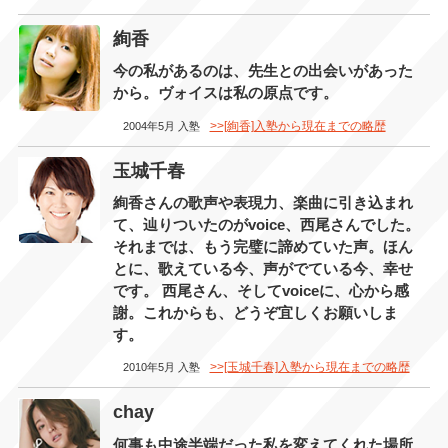
絢香
今の私があるのは、先生との出会いがあった
から。ヴォイスは私の原点です。
>>[絢香]入塾から現在までの略歴
2004年5月 入塾
玉城千春
絢香さんの歌声や表現力、楽曲に引き込まれ
て、辿りついたのがvoice、西尾さんでした。
それまでは、もう完璧に諦めていた声。ほん
とに、歌えている今、声がでている今、幸せ
です。 西尾さん、そしてvoiceに、心から感
謝。これからも、どうぞ宜しくお願いしま
す。
>>[玉城千春]入塾から現在までの略歴
2010年5月 入塾
chay
何事も中途半端だった私を変えてくれた場所