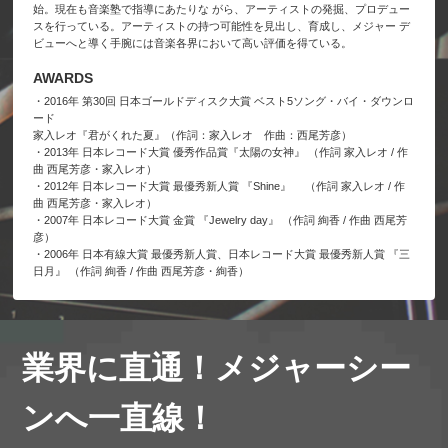
始。現在も音楽塾で指導にあたりな がら、アーティストの発掘、プロデュー
スを行っている。アーティストの持つ可能性を見出し、育成し、メジャー デ
ビューへと導く手腕には音楽各界において高い評価を得ている。
AWARDS
・2016年 第30回 日本ゴールドディスク大賞 ベスト5ソング・バイ・ダウンロ
ード
家入レオ『君がくれた夏』（作詞：家入レオ 作曲：西尾芳彦）
・2013年 日本レコード大賞 優秀作品賞『太陽の女神』 （作詞 家入レオ / 作
曲 西尾芳彦・家入レオ）
・2012年 日本レコード大賞 最優秀新人賞 『Shine』 （作詞 家入レオ / 作
曲 西尾芳彦・家入レオ）
・2007年 日本レコード大賞 金賞 『Jewelry day』 （作詞 絢香 / 作曲 西尾芳
彦）
・2006年 日本有線大賞 最優秀新人賞、日本レコード大賞 最優秀新人賞 『三
日月』 （作詞 絢香 / 作曲 西尾芳彦・絢香）
業界に直通！メジャーシー
ンへ一直線！