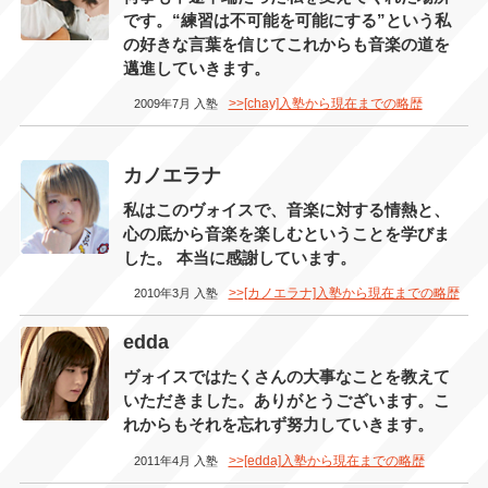
です。“練習は不可能を可能にする”という私
の好きな言葉を信じてこれからも音楽の道を
邁進していきます。
>>[chay]入塾から現在までの略歴
2009年7月 入塾
カノエラナ
私はこのヴォイスで、音楽に対する情熱と、
心の底から音楽を楽しむということを学びま
した。 本当に感謝しています。
>>[カノエラナ]入塾から現在までの略歴
2010年3月 入塾
edda
ヴォイスではたくさんの大事なことを教えて
いただきました。ありがとうございます。こ
れからもそれを忘れず努力していきます。
>>[edda]入塾から現在までの略歴
2011年4月 入塾