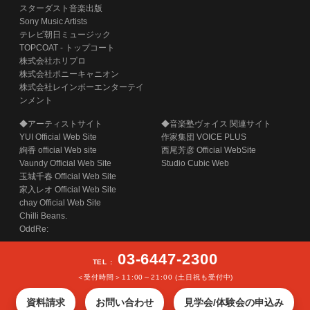
スターダスト音楽出版
Sony Music Artists
テレビ朝日ミュージック
TOPCOAT - トップコート
株式会社ホリプロ
株式会社ポニーキャニオン
株式会社レインボーエンターテイ
ンメント
◆アーティストサイト
◆音楽塾ヴォイス 関連サイト
YUI Official Web Site
作家集団 VOICE PLUS
絢香 official Web site
西尾芳彦 Official WebSite
Vaundy Official Web Site
Studio Cubic Web
玉城千春 Official Web Site
家入レオ Official Web Site
chay Official Web Site
Chilli Beans.
OddRe:
03-6447-2300
TEL :
＜受付時間＞11:00～21:00 (土日祝も受付中)
COPYRIGHT (C) SECOND STAGE INC. ALL RIGHTS RESERVED.
資料請求
お問い合わせ
見学会/体験会の申込み