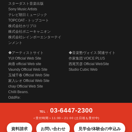
スターダスト音楽出版
Sony Music Artists
テレビ朝日ミュージック
TOPCOAT - トップコート
株式会社ホリプロ
株式会社ポニーキャニオン
株式会社レインボーエンターテイ
ンメント
◆アーティストサイト
◆音楽塾ヴォイス 関連サイト
YUI Official Web Site
作家集団 VOICE PLUS
絢香 official Web site
西尾芳彦 Official WebSite
Vaundy Official Web Site
Studio Cubic Web
玉城千春 Official Web Site
家入レオ Official Web Site
chay Official Web Site
Chilli Beans.
OddRe:
03-6447-2300
TEL :
＜受付時間＞11:00～21:00 (土日祝も受付中)
COPYRIGHT (C) SECOND STAGE INC. ALL RIGHTS RESERVED.
資料請求
お問い合わせ
見学会/体験会の申込み