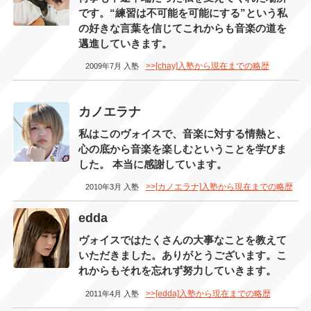
です。“練習は不可能を可能にする”という私
の好きな言葉を信じてこれからも音楽の道を
邁進していきます。
>>[chay]入塾から現在までの略歴
2009年7月 入塾
カノエラナ
私はこのヴォイスで、音楽に対する情熱と、
心の底から音楽を楽しむということを学びま
した。 本当に感謝しています。
>>[カノエラナ]入塾から現在までの略歴
2010年3月 入塾
edda
ヴォイスではたくさんの大事なことを教えて
いただきました。ありがとうございます。こ
れからもそれを忘れず努力していきます。
>>[edda]入塾から現在までの略歴
2011年4月 入塾