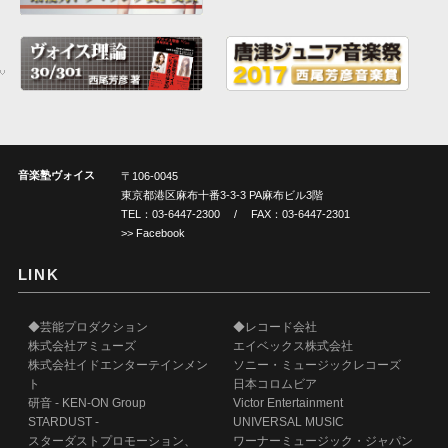
音楽塾ヴォイス
〒106-0045
東京都港区麻布十番3-3-3 PA麻布ビル3階
TEL：
03-6447-2300
/ FAX：03-6447-2301
>> Facebook
LINK
◆芸能プロダクション
◆レコード会社
株式会社アミューズ
エイベックス株式会社
株式会社イドエンターテインメン
ソニー・ミュージックレコーズ
ト
日本コロムビア
研音 - KEN-ON Group
Victor Entertainment
STARDUST -
UNIVERSAL MUSIC
スターダストプロモーション、
ワーナーミュージック・ジャパン