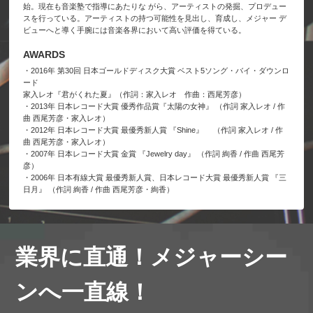
始。現在も音楽塾で指導にあたりな がら、アーティストの発掘、プロデュー
スを行っている。アーティストの持つ可能性を見出し、育成し、メジャー デ
ビューへと導く手腕には音楽各界において高い評価を得ている。
AWARDS
・2016年 第30回 日本ゴールドディスク大賞 ベスト5ソング・バイ・ダウンロ
ード
家入レオ『君がくれた夏』（作詞：家入レオ 作曲：西尾芳彦）
・2013年 日本レコード大賞 優秀作品賞『太陽の女神』 （作詞 家入レオ / 作
曲 西尾芳彦・家入レオ）
・2012年 日本レコード大賞 最優秀新人賞 『Shine』 （作詞 家入レオ / 作
曲 西尾芳彦・家入レオ）
・2007年 日本レコード大賞 金賞 『Jewelry day』 （作詞 絢香 / 作曲 西尾芳
彦）
・2006年 日本有線大賞 最優秀新人賞、日本レコード大賞 最優秀新人賞 『三
日月』 （作詞 絢香 / 作曲 西尾芳彦・絢香）
業界に直通！メジャーシー
ンへ一直線！