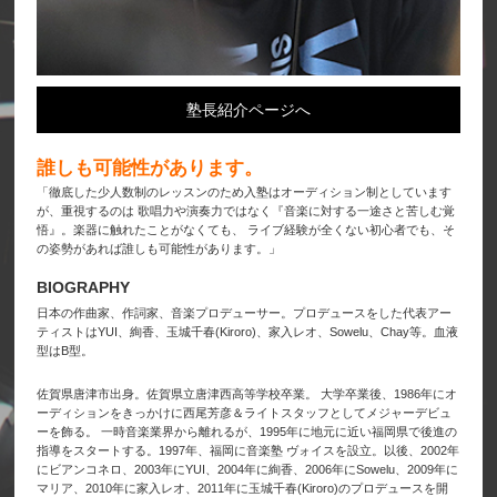
塾長紹介ページへ
誰しも可能性があります。
「徹底した少人数制のレッスンのため入塾はオーディション制としています
が、重視するのは 歌唱力や演奏力ではなく『音楽に対する一途さと苦しむ覚
悟』。楽器に触れたことがなくても、 ライブ経験が全くない初心者でも、そ
の姿勢があれば誰しも可能性があります。」
BIOGRAPHY
日本の作曲家、作詞家、音楽プロデューサー。プロデュースをした代表アー
ティストはYUI、絢香、玉城千春(Kiroro)、家入レオ、Sowelu、Chay等。血液
型はB型。
佐賀県唐津市出身。佐賀県立唐津西高等学校卒業。 大学卒業後、1986年にオ
ーディションをきっかけに西尾芳彦＆ライトスタッフとしてメジャーデビュ
ーを飾る。 一時音楽業界から離れるが、1995年に地元に近い福岡県で後進の
指導をスタートする。1997年、福岡に音楽塾 ヴォイスを設立。以後、2002年
にビアンコネロ、2003年にYUI、2004年に絢香、2006年にSowelu、2009年に
マリア、2010年に家入レオ、2011年に玉城千春(Kiroro)のプロデュースを開