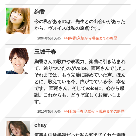
絢香
今の私があるのは、先生との出会いがあった
から。ヴォイスは私の原点です。
>>[絢香]入塾から現在までの略歴
2004年5月 入塾
玉城千春
絢香さんの歌声や表現力、楽曲に引き込まれ
て、辿りついたのがvoice、西尾さんでした。
それまでは、もう完璧に諦めていた声。ほん
とに、歌えている今、声がでている今、幸せ
です。 西尾さん、そしてvoiceに、心から感
謝。これからも、どうぞ宜しくお願いしま
す。
>>[玉城千春]入塾から現在までの略歴
2010年5月 入塾
chay
何事も中途半端だった私を変えてくれた場所