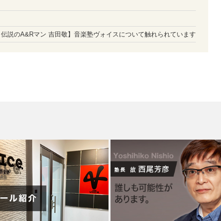
評伝：伝説のA&Rマン 吉田敬】音楽塾ヴォイスについて触れられています