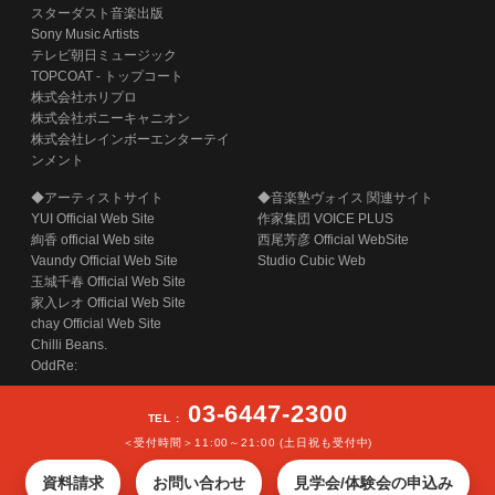
スターダスト音楽出版
Sony Music Artists
テレビ朝日ミュージック
TOPCOAT - トップコート
株式会社ホリプロ
株式会社ポニーキャニオン
株式会社レインボーエンターテイ
ンメント
◆アーティストサイト
◆音楽塾ヴォイス 関連サイト
YUI Official Web Site
作家集団 VOICE PLUS
絢香 official Web site
西尾芳彦 Official WebSite
Vaundy Official Web Site
Studio Cubic Web
玉城千春 Official Web Site
家入レオ Official Web Site
chay Official Web Site
Chilli Beans.
OddRe:
03-6447-2300
TEL :
＜受付時間＞11:00～21:00 (土日祝も受付中)
COPYRIGHT (C) SECOND STAGE INC. ALL RIGHTS RESERVED.
資料請求
お問い合わせ
見学会/体験会の申込み