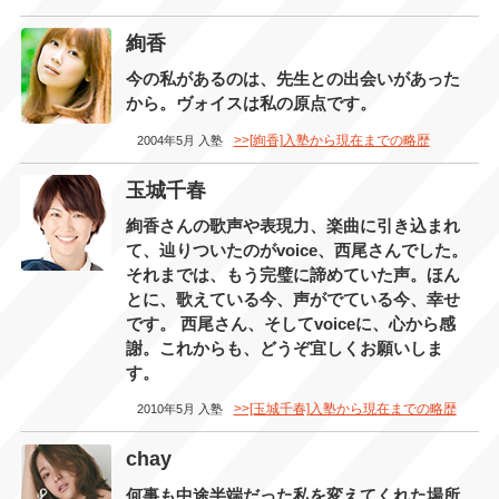
絢香
今の私があるのは、先生との出会いがあった
から。ヴォイスは私の原点です。
>>[絢香]入塾から現在までの略歴
2004年5月 入塾
玉城千春
絢香さんの歌声や表現力、楽曲に引き込まれ
て、辿りついたのがvoice、西尾さんでした。
それまでは、もう完璧に諦めていた声。ほん
とに、歌えている今、声がでている今、幸せ
です。 西尾さん、そしてvoiceに、心から感
謝。これからも、どうぞ宜しくお願いしま
す。
>>[玉城千春]入塾から現在までの略歴
2010年5月 入塾
chay
何事も中途半端だった私を変えてくれた場所