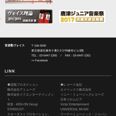
音楽塾ヴォイス
〒106-0045
東京都港区麻布十番3-3-3 PA麻布ビル3階
TEL：
03-6447-2300
/ FAX：03-6447-2301
>> Facebook
LINK
◆芸能プロダクション
◆レコード会社
株式会社アミューズ
エイベックス株式会社
株式会社イドエンターテインメン
ソニー・ミュージックレコーズ
ト
日本コロムビア
研音 - KEN-ON Group
Victor Entertainment
STARDUST -
UNIVERSAL MUSIC
スターダストプロモーション、
ワーナーミュージック・ジャパン