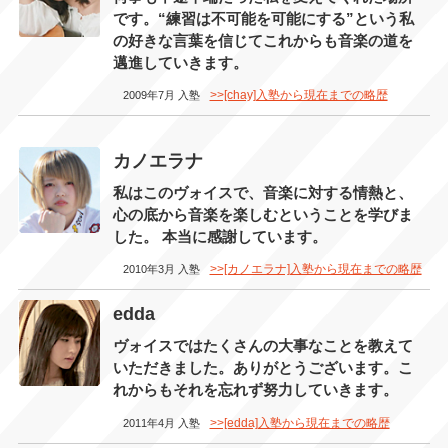
です。“練習は不可能を可能にする”という私
の好きな言葉を信じてこれからも音楽の道を
邁進していきます。
>>[chay]入塾から現在までの略歴
2009年7月 入塾
カノエラナ
私はこのヴォイスで、音楽に対する情熱と、
心の底から音楽を楽しむということを学びま
した。 本当に感謝しています。
>>[カノエラナ]入塾から現在までの略歴
2010年3月 入塾
edda
ヴォイスではたくさんの大事なことを教えて
いただきました。ありがとうございます。こ
れからもそれを忘れず努力していきます。
>>[edda]入塾から現在までの略歴
2011年4月 入塾