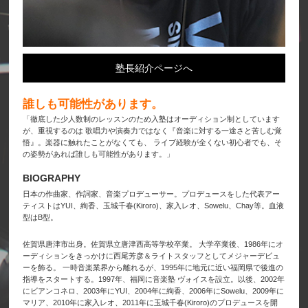
塾長紹介ページへ
誰しも可能性があります。
「徹底した少人数制のレッスンのため入塾はオーディション制としています
が、重視するのは 歌唱力や演奏力ではなく『音楽に対する一途さと苦しむ覚
悟』。楽器に触れたことがなくても、 ライブ経験が全くない初心者でも、そ
の姿勢があれば誰しも可能性があります。」
BIOGRAPHY
日本の作曲家、作詞家、音楽プロデューサー。プロデュースをした代表アー
ティストはYUI、絢香、玉城千春(Kiroro)、家入レオ、Sowelu、Chay等。血液
型はB型。
佐賀県唐津市出身。佐賀県立唐津西高等学校卒業。 大学卒業後、1986年にオ
ーディションをきっかけに西尾芳彦＆ライトスタッフとしてメジャーデビュ
ーを飾る。 一時音楽業界から離れるが、1995年に地元に近い福岡県で後進の
指導をスタートする。1997年、福岡に音楽塾 ヴォイスを設立。以後、2002年
にビアンコネロ、2003年にYUI、2004年に絢香、2006年にSowelu、2009年に
マリア、2010年に家入レオ、2011年に玉城千春(Kiroro)のプロデュースを開