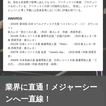
始。現在も音楽塾で指導にあたりな がら、アーティストの発掘、プロデュー
スを行っている。アーティストの持つ可能性を見出し、育成し、メジャー デ
ビューへと導く手腕には音楽各界において高い評価を得ている。
AWARDS
・2016年 第30回 日本ゴールドディスク大賞 ベスト5ソング・バイ・ダウンロ
ード
家入レオ『君がくれた夏』（作詞：家入レオ 作曲：西尾芳彦）
・2013年 日本レコード大賞 優秀作品賞『太陽の女神』 （作詞 家入レオ / 作
曲 西尾芳彦・家入レオ）
・2012年 日本レコード大賞 最優秀新人賞 『Shine』 （作詞 家入レオ / 作
曲 西尾芳彦・家入レオ）
・2007年 日本レコード大賞 金賞 『Jewelry day』 （作詞 絢香 / 作曲 西尾芳
彦）
・2006年 日本有線大賞 最優秀新人賞、日本レコード大賞 最優秀新人賞 『三
日月』 （作詞 絢香 / 作曲 西尾芳彦・絢香）
業界に直通！メジャーシー
ンへ一直線！