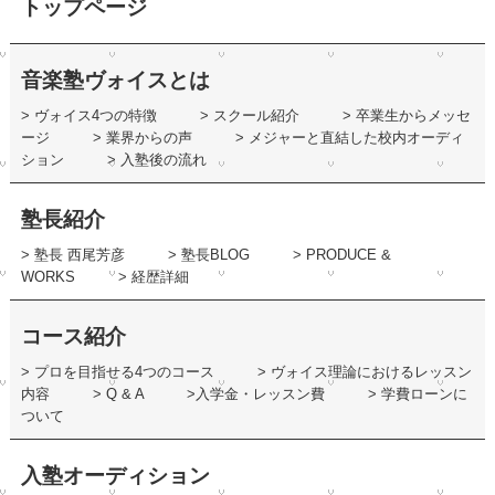
トップページ
音楽塾ヴォイスとは
> ヴォイス4つの特徴
> スクール紹介
> 卒業生からメッセ
ージ
> 業界からの声
> メジャーと直結した校内オーディ
ション
> 入塾後の流れ
塾長紹介
> 塾長 西尾芳彦
> 塾長BLOG
> PRODUCE &
WORKS
> 経歴詳細
コース紹介
> プロを目指せる4つのコース
> ヴォイス理論におけるレッスン
内容
> Q & A
>入学金・レッスン費
> 学費ローンに
ついて
入塾オーディション