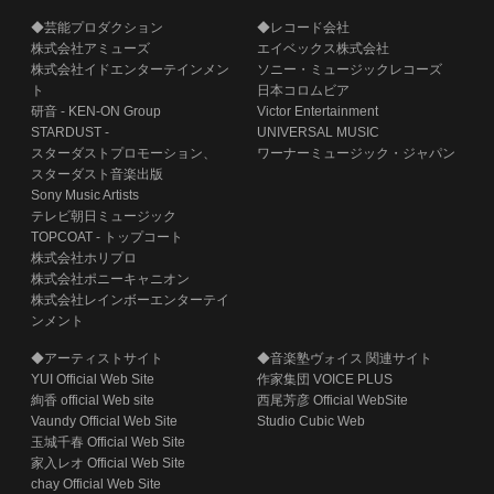
◆芸能プロダクション
◆レコード会社
株式会社アミューズ
エイベックス株式会社
株式会社イドエンターテインメン
ソニー・ミュージックレコーズ
ト
日本コロムビア
研音 - KEN-ON Group
Victor Entertainment
STARDUST -
UNIVERSAL MUSIC
スターダストプロモーション、
ワーナーミュージック・ジャパン
スターダスト音楽出版
Sony Music Artists
テレビ朝日ミュージック
TOPCOAT - トップコート
株式会社ホリプロ
株式会社ポニーキャニオン
株式会社レインボーエンターテイ
ンメント
◆アーティストサイト
◆音楽塾ヴォイス 関連サイト
YUI Official Web Site
作家集団 VOICE PLUS
絢香 official Web site
西尾芳彦 Official WebSite
Vaundy Official Web Site
Studio Cubic Web
玉城千春 Official Web Site
家入レオ Official Web Site
chay Official Web Site