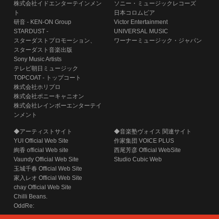
株式会社イドエンターテインメン
ソニー・ミュージックレコーズ
ト
日本コロムビア
研音 - KEN-ON Group
Victor Entertainment
STARDUST -
UNIVERSAL MUSIC
スターダストプロモーション、
ワーナーミュージック・ジャパン
スターダスト音楽出版
Sony Music Artists
テレビ朝日ミュージック
TOPCOAT - トップコート
株式会社ホリプロ
株式会社ポニーキャニオン
株式会社レインボーエンターテイ
ンメント
◆アーティストサイト
◆音楽塾ヴォイス 関連サイト
YUI Official Web Site
作家集団 VOICE PLUS
絢香 official Web site
西尾芳彦 Official WebSite
Vaundy Official Web Site
Studio Cubic Web
玉城千春 Official Web Site
家入レオ Official Web Site
chay Official Web Site
Chilli Beans.
OddRe: