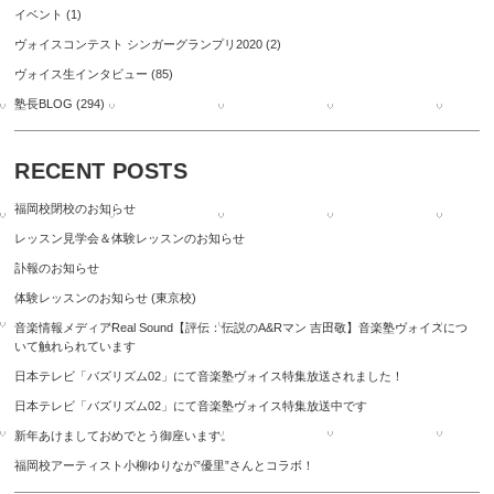
イベント
(1)
ヴォイスコンテスト シンガーグランプリ2020
(2)
ヴォイス生インタビュー
(85)
塾長BLOG
(294)
RECENT POSTS
福岡校閉校のお知らせ
レッスン見学会＆体験レッスンのお知らせ
訃報のお知らせ
体験レッスンのお知らせ (東京校)
音楽情報メディアReal Sound【評伝：伝説のA&Rマン 吉田敬】音楽塾ヴォイスにつ
いて触れられています
日本テレビ「バズリズム02」にて音楽塾ヴォイス特集放送されました！
日本テレビ「バズリズム02」にて音楽塾ヴォイス特集放送中です
新年あけましておめでとう御座います。
福岡校アーティスト小柳ゆりなが”優里”さんとコラボ！