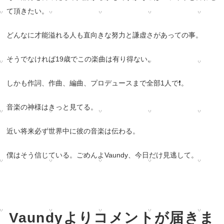
て頂きたい。
どんなに才能溢れる人も直向きな努力と謙虚さがあっての事。
そうでなければ
19
歳でこの楽曲は有り得ない。
しかも作詞、作曲、編曲、プロデュースまで全部
1
人で
❗️
。
音楽の神様はきっと見てる。
近い将来必ず世界中に彼の音楽は伝わる。
僕はそう信じている。ごめんよ
Vaundy
、今日だけ見逃して。
Vaundyよりコメントが届きま