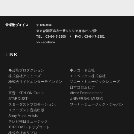
音楽塾ヴォイス
〒106-0045
東京都港区麻布十番3-3-3 PA麻布ビル3階
TEL：
03-6447-2300
/ FAX：03-6447-2301
>> Facebook
LINK
◆芸能プロダクション
◆レコード会社
株式会社アミューズ
エイベックス株式会社
株式会社イドエンターテインメン
ソニー・ミュージックレコーズ
ト
日本コロムビア
研音 - KEN-ON Group
Victor Entertainment
STARDUST -
UNIVERSAL MUSIC
スターダストプロモーション、
ワーナーミュージック・ジャパン
スターダスト音楽出版
Sony Music Artists
テレビ朝日ミュージック
TOPCOAT - トップコート
株式会社ホリプロ