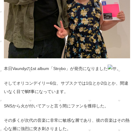
本日Vaundyの1st album「Strobo」が発売になりました
。
そしてオリコンデイリー6位、サブスクでは1位とか2位とか、
間違
いなく目で鯛❗️事になっています。
SNSから火が付いてアッと言う間にファンを獲得した。
その多くが次代の音楽に非常に敏感な層であり、
彼の音楽はその熱
心な層に強烈に突き刺さりました。