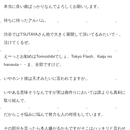
本当に良い曲ばっかりなんでよろしくお願いします。
待ちに待ったアルバム。
渋谷では
TSUTAYA
さん他で大きく展開して頂いてるみたいで・。
泣けてくるぜ。
えーっとお勧めは
Tomoshibi
でしょ、
Tokyo Flash
、
Kaiju no
hanauta
・・ま、全部ですけど。
いやホント彼は天才みたいに言われてますが、
いやある意味そうなんですが実は曲作りにおいては誰よりも真剣に
取り組んで、
だからこそ悩みに悩んで努力も人の何倍もしています。
その部分を言ったら本人嫌がるかもですがそこはハッキリと言わせ