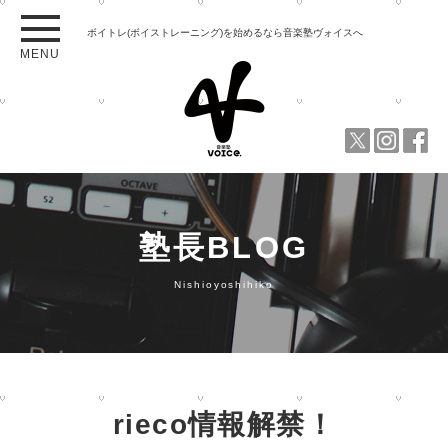
ボイトレ(ボイストレーニング)を始めるなら音楽塾ヴォイスへ
MENU
塾長BLOG
Nishioyoshihiko
rieco情報解禁！