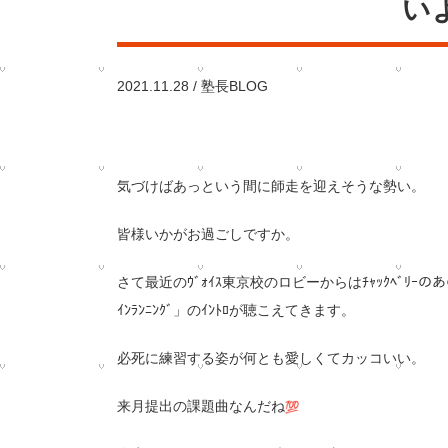
い
2021.11.28 /
塾長BLOG
気づけばあっという間に師走を迎えそうな勢い。
皆様いかがお過ご
しですか。
さて最近のｳﾞｫｲｽ東京校のロビーからはﾁｬｯｸﾍﾞ
ﾘｰのあ
ｲﾝﾗﾝﾆﾝｸﾞ」
のｲﾝﾄﾛが聴こえてきます。
必死に練習する姿が何とも愛しくて
カッコいい。
来月提出の課題曲なんだね