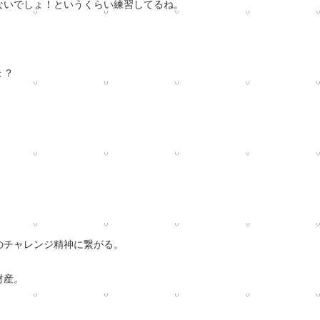
ないでしょ！というくらい練習して
るね。
ょ？
のチャレンジ精神に繋がる。
財産。