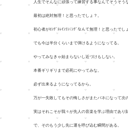
人生でそんなに頑張
って練習する事なんてそうそう
最初は絶対無理！と思ったでしょ？。
初心者がﾛﾝｸﾞﾄﾚ
ｲﾝﾗﾝﾆﾝｸﾞなんて無理！と思ったでし
でも今は半分くらいまで弾けるようになってる。
やってみなきゃ始
まらないし近づけもしない。
本番ギリギリまで必死にやってみな。
必ず出来るようになってるから。
万が一失敗してもその悔しさがま
たバネになって次
実はそれこそが我々
が先人の音楽を学ぶ理由であり
で、そのもう少し先に運を呼
び込む瞬間がある。