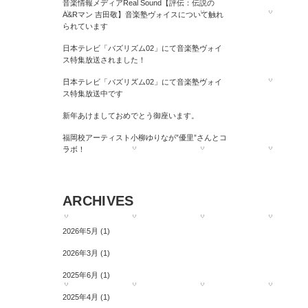
音楽情報メディアReal Sound【評伝：伝説の
A&Rマン 吉田敬】音楽塾ヴォイスについて触れ
られています
日本テレビ「バズリズム02」にて音楽塾ヴォイ
ス特集放送されました！
日本テレビ「バズリズム02」にて音楽塾ヴォイ
ス特集放送中です
新年あけましておめでとう御座います。
福岡校アーティスト小柳ゆりなが”優里”さんとコ
ラボ！
ARCHIVES
2026年5月
(1)
2026年3月
(1)
2025年6月
(1)
2025年4月
(1)