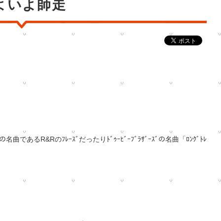
よいよ師走
の名曲であるR&Rのﾌﾚｰｽﾞだったりﾄﾞｩｰﾋﾞｰ
ﾌﾞﾗｻﾞｰｽﾞの名曲「ﾛﾝｸﾞﾄﾚ