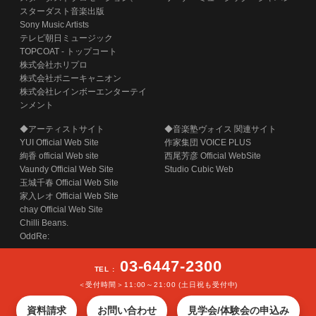
スターダスト音楽出版
Sony Music Artists
テレビ朝日ミュージック
TOPCOAT - トップコート
株式会社ホリプロ
株式会社ポニーキャニオン
株式会社レインボーエンターテイ
ンメント
◆アーティストサイト
◆音楽塾ヴォイス 関連サイト
YUI Official Web Site
作家集団 VOICE PLUS
絢香 official Web site
西尾芳彦 Official WebSite
Vaundy Official Web Site
Studio Cubic Web
玉城千春 Official Web Site
家入レオ Official Web Site
chay Official Web Site
Chilli Beans.
OddRe:
03-6447-2300
TEL :
＜受付時間＞11:00～21:00 (土日祝も受付中)
COPYRIGHT (C) SECOND STAGE INC. ALL RIGHTS RESERVED.
資料請求
お問い合わせ
見学会/体験会の申込み