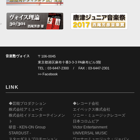
音楽塾ヴォイス
〒106-0045
東京都港区麻布十番3-3-3 PA麻布ビル3階
TEL：
03-6447-2300
/ FAX：03-6447-2301
>> Facebook
LINK
◆芸能プロダクション
◆レコード会社
株式会社アミューズ
エイベックス株式会社
株式会社イドエンターテインメン
ソニー・ミュージックレコーズ
ト
日本コロムビア
研音 - KEN-ON Group
Victor Entertainment
STARDUST -
UNIVERSAL MUSIC
スターダストプロモーション、
ワーナーミュージック・ジャパン