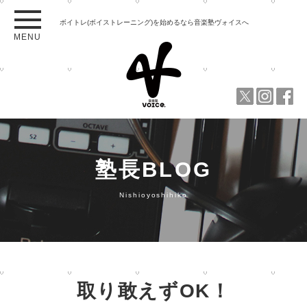
ボイトレ(ボイストレーニング)を始めるなら音楽塾ヴォイスへ
MENU
塾長BLOG
Nishioyoshihiko
取り敢えずOK！