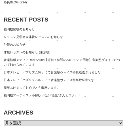
塾長BLOG
(294)
RECENT POSTS
福岡校閉校のお知らせ
レッスン見学会＆体験レッスンのお知らせ
訃報のお知らせ
体験レッスンのお知らせ (東京校)
音楽情報メディアReal Sound【評伝：伝説のA&Rマン 吉田敬】音楽塾ヴォイスにつ
いて触れられています
日本テレビ「バズリズム02」にて音楽塾ヴォイス特集放送されました！
日本テレビ「バズリズム02」にて音楽塾ヴォイス特集放送中です
新年あけましておめでとう御座います。
福岡校アーティスト小柳ゆりなが”優里”さんとコラボ！
ARCHIVES