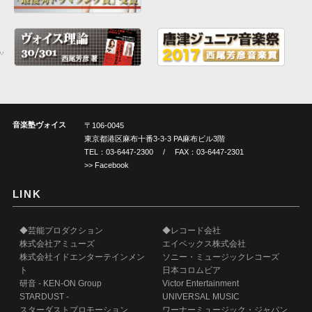
音楽塾ヴォイス
〒106-0045
東京都港区麻布十番3-3-3 PA麻布ビル3階
TEL：
03-6447-2300
/ FAX：03-6447-2301
>> Facebook
LINK
◆芸能プロダクション
◆レコード会社
株式会社アミューズ
エイベックス株式会社
株式会社イドエンターテインメン
ソニー・ミュージックレコーズ
ト
日本コロムビア
研音 - KEN-ON Group
Victor Entertainment
STARDUST -
UNIVERSAL MUSIC
スターダストプロモーション、
ワーナーミュージック・ジャパン