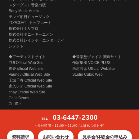
スターダスト音楽出版
Sony Music Artists
テレビ朝日ミュージック
TOPCOAT - トップコート
株式会社ホリプロ
株式会社ポニーキャニオン
株式会社レインボーエンターテイ
ンメント
◆アーティストサイト
◆音楽塾ヴォイス 関連サイト
YUI Official Web Site
作家集団 VOICE PLUS
絢香 official Web site
西尾芳彦 Official WebSite
Vaundy Official Web Site
Studio Cubic Web
玉城千春 Official Web Site
家入レオ Official Web Site
chay Official Web Site
Chilli Beans.
OddRe:
03-6447-2300
TEL :
＜受付時間＞11:00～21:00 (土日祝も受付中)
COPYRIGHT (C) SECOND STAGE INC. ALL RIGHTS RESERVED.
資料請求
お問い合わせ
見学会/体験会の申込み