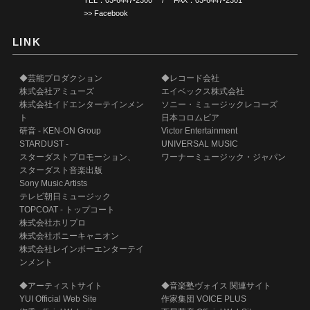
TEL：
03-6447-2300
/ FAX：03-6447-2301
>> Facebook
LINK
◆芸能プロダクション
◆レコード会社
株式会社アミューズ
エイベックス株式会社
株式会社イドエンターテインメン
ソニー・ミュージックレコーズ
ト
日本コロムビア
研音 - KEN-ON Group
Victor Entertainment
STARDUST -
UNIVERSAL MUSIC
スターダストプロモーション、
ワーナーミュージック・ジャパン
スターダスト音楽出版
Sony Music Artists
テレビ朝日ミュージック
TOPCOAT - トップコート
株式会社ホリプロ
株式会社ポニーキャニオン
株式会社レインボーエンターテイ
ンメント
◆アーティストサイト
◆音楽塾ヴォイス 関連サイト
YUI Official Web Site
作家集団 VOICE PLUS